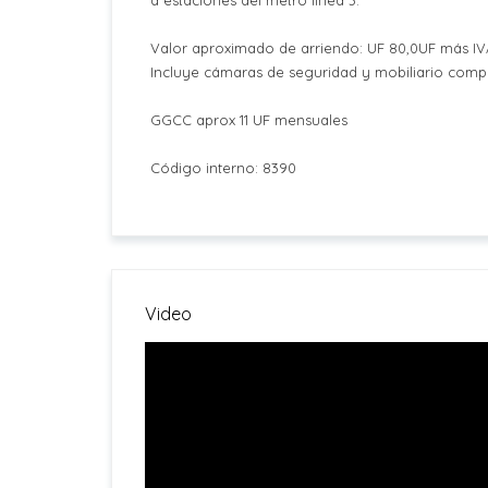
a estaciones del metro línea 3.
Valor aproximado de arriendo: UF 80,0UF más IV
Incluye cámaras de seguridad y mobiliario comple
GGCC aprox 11 UF mensuales
Código interno: 8390
Video